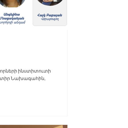
տորների ինստիտուտի
րընտիր Նախագահին,