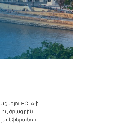
ցվելու ECIIA-ի
ու, ծրագրին,
ել կոնֆերանսի…