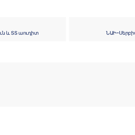
ւն և ՏՏ աուդիտ
ՆԱԻ-Սերբի