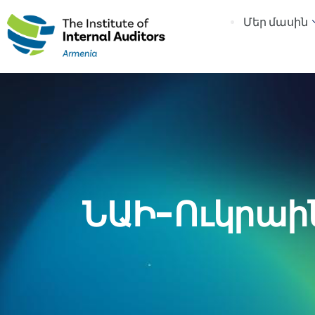
Մեր մասին
ՆԱԻ-Ուկրաին