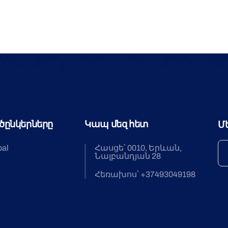
ծընկերները
Կապ մեզ հետ
Մ
bal
Հասցե՝ 0010, Երևան,
Նալբանդյան 28
Հեռախոս՝ +37493049198