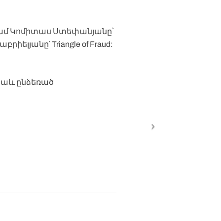
ամ Կոմիտաս Ստեփանյանը՝
բրիելյանը` Triangle of Fraud:
նաև ընձեռած