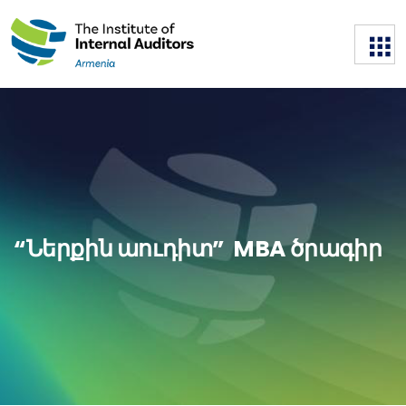
“Ներքին աուդիտ” MBA ծրագիր