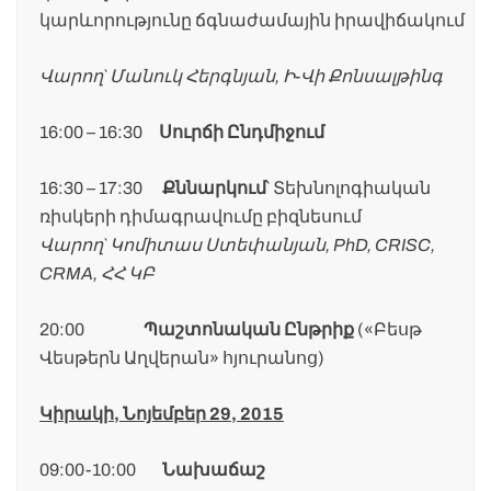
կարևորությունը ճգնաժամային իրավիճակում
Վարող` Մանուկ Հերգնյան, Ի-Վի Քոնսալթինգ
16:00 – 16:30
Սուրճի Ընդմիջում
16:30 – 17:30
Քննարկում
` Տեխնոլոգիական
ռիսկերի դիմագրավումը բիզնեսում
Վարող` Կոմիտաս Ստեփանյան, PhD, CRISC,
CRMA, ՀՀ ԿԲ
20:00
Պաշտոնական Ընթրիք
(«Բեսթ
Վեսթերն Աղվերան» հյուրանոց)
Կիրակի, Նոյեմբեր 29, 2015
09:00-10:00
Նախաճաշ